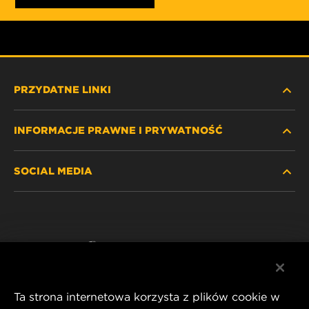
PRZYDATNE LINKI
INFORMACJE PRAWNE I PRYWATNOŚĆ
ZNAJDŹ FILTR
SOCIAL MEDIA
GDZIE KUPIĆ
POLITYKA PRYWATNOŚCI
WIX INSTITUTE
NOTA PRAWNA
Facebook
KONTAKT
IMPRINT
YouTube
Ta strona internetowa korzysta z plików cookie w