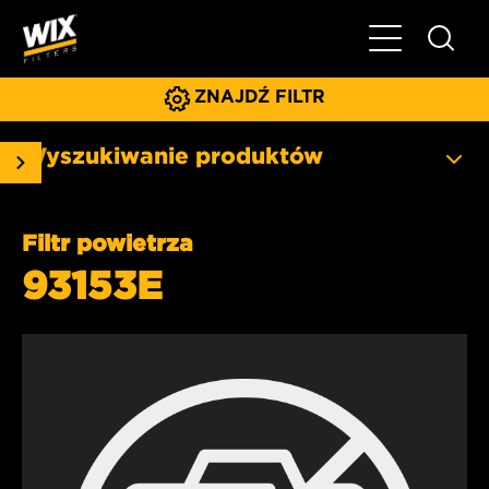
Pokaż/ukryj 
ZNAJDŹ FILTR
Wyszukiwanie produktów
Filtr powietrza
93153E