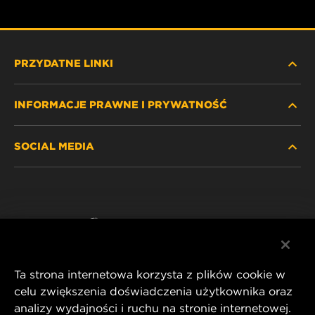
PRZYDATNE LINKI
INFORMACJE PRAWNE I PRYWATNOŚĆ
ZNAJDŹ FILTR
SOCIAL MEDIA
GDZIE KUPIĆ
POLITYKA PRYWATNOŚCI
WIX INSTITUTE
NOTA PRAWNA
Facebook
KONTAKT
IMPRINT
YouTube
Ta strona internetowa korzysta z plików cookie w
celu zwiększenia doświadczenia użytkownika oraz
analizy wydajności i ruchu na stronie internetowej.
MANN+HUMMEL FT Poland