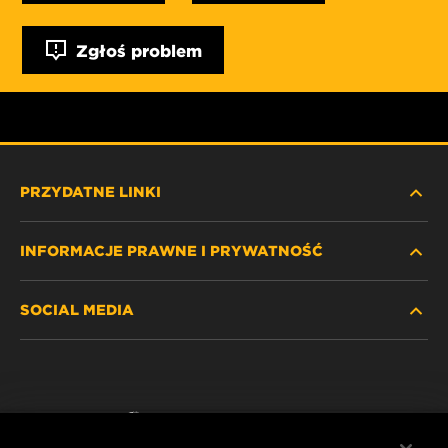
Zgłoś problem
PRZYDATNE LINKI
INFORMACJE PRAWNE I PRYWATNOŚĆ
ZNAJDŹ FILTR
SOCIAL MEDIA
GDZIE KUPIĆ
POLITYKA PRYWATNOŚCI
WIX INSTITUTE
NOTA PRAWNA
Facebook
KONTAKT
IMPRINT
YouTube