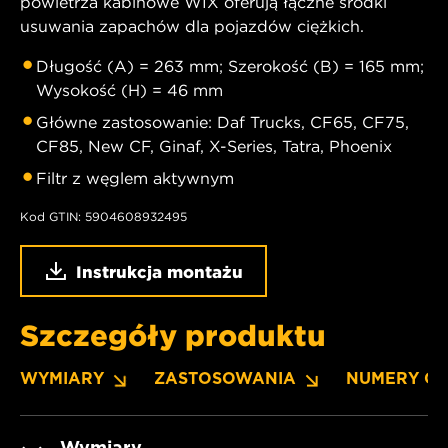
powietrza kabinowe WIX oferują łączne środki
usuwania zapachów dla pojazdów ciężkich.
Długość (A) = 263 mm; Szerokość (B) = 165 mm;
Wysokość (H) = 46 mm
Główne zastosowanie: Daf Trucks, CF65, CF75,
CF85, New CF, Ginaf, X-Series, Tatra, Phoenix
Filtr z węglem aktywnym
Kod GTIN: 5904608932495
Instrukcja montażu
Szczegóły produktu
WYMIARY
ZASTOSOWANIA
NUMERY O
Wymiary