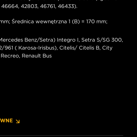
 46664, 42803, 46761, 46433).
 mm; Średnica wewnętrzna 1 (B) = 170 mm;
ercedes Benz/Setra) Integro I, Setra S/SG 300,
61 ( Karosa-Irisbus), Citelis/ Citelis B, City
, Recreo, Renault Bus
AWNE