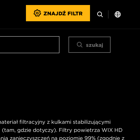
ZNAJDŹ FILTR
szukaj
eriał filtracyjny z kulkami stabilizującymi
a (tam, gdzie dotyczy). Filtry powietrza WIX HD
nia zanieczyszczeń na poziomie 99% (zgodnie z