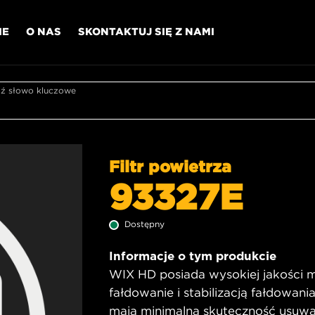
IE
O NAS
SKONTAKTUJ SIĘ Z NAMI
 słowo kluczowe
Filtr powietrza
93327E
Dostępny
Informacje o tym produkcie
WIX HD posiada wysokiej jakości mat
fałdowanie i stabilizacją fałdowani
mają minimalną skuteczność usuwa