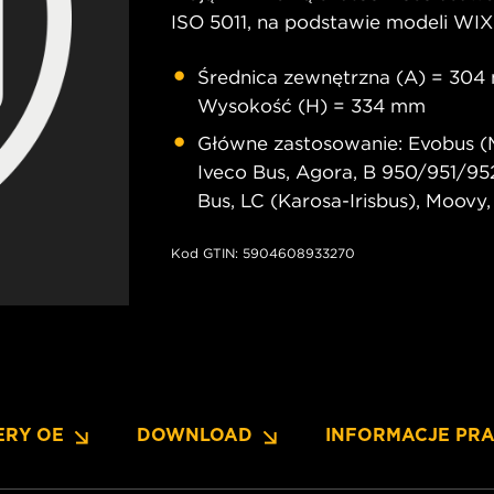
ISO 5011, na podstawie modeli WIX
Średnica zewnętrzna (A) = 304
Wysokość (H) = 334 mm
Główne zastosowanie: Evobus (M
Iveco Bus, Agora, B 950/951/952/9
Bus, LC (Karosa-Irisbus), Moovy
Kod GTIN: 5904608933270
ERY OE
DOWNLOAD
INFORMACJE PR