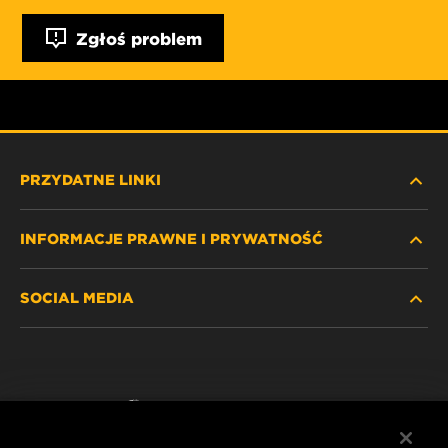
Zgłoś problem
PRZYDATNE LINKI
INFORMACJE PRAWNE I PRYWATNOŚĆ
ZNAJDŹ FILTR
SOCIAL MEDIA
GDZIE KUPIĆ
POLITYKA PRYWATNOŚCI
WIX INSTITUTE
NOTA PRAWNA
Facebook
KONTAKT
IMPRINT
YouTube