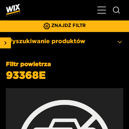
Pokaż/ukryj 
ZNAJDŹ FILTR
Wyszukiwanie produktów
Filtr powietrza
93368E