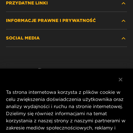
PRZYDATNE LINKI
INFORMACJE PRAWNE I PRYWATNOŚĆ
ZNAJDŹ FILTR
SOCIAL MEDIA
GDZIE KUPIĆ
POLITYKA PRYWATNOŚCI
WIX INSTITUTE
NOTA PRAWNA
Facebook
KONTAKT
IMPRINT
YouTube
Ta strona internetowa korzysta z plików cookie w
celu zwiększenia doświadczenia użytkownika oraz
analizy wydajności i ruchu na stronie internetowej.
MANN+HUMMEL FT Poland
Dzielimy się również informacjami na temat
ul. Wrocławska 145,
korzystania z naszej strony z naszymi partnerami w
63-800 GOSTYŃ, POLAND
zakresie mediów społecznościowych, reklamy i
Tel. +48 65 572 89 00