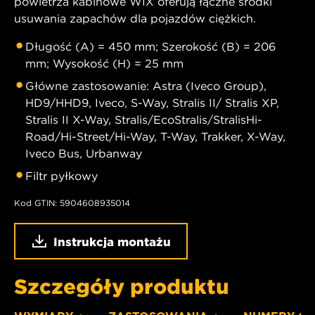
powietrza kabinowe WIX oferują łączne środki
usuwania zapachów dla pojazdów ciężkich.
Długość (A) = 450 mm; Szerokość (B) = 206
mm; Wysokość (H) = 25 mm
Główne zastosowanie: Astra (Iveco Group),
HD9/HHD9, Iveco, S-Way, Stralis II/ Stralis XP,
Stralis II X-Way, Stralis/EcoStralis/StralisHi-
Road/Hi-Street/Hi-Way, T-Way, Trakker, X-Way,
Iveco Bus, Urbanway
Filtr pyłkowy
Kod GTIN: 5904608935014
Instrukcja montażu
Szczegóły produktu