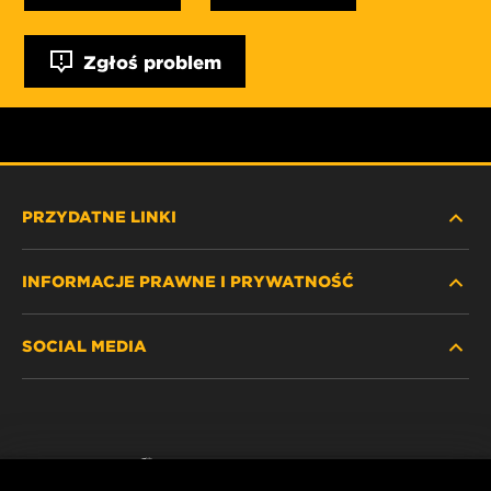
Zgłoś problem
PRZYDATNE LINKI
INFORMACJE PRAWNE I PRYWATNOŚĆ
ZNAJDŹ FILTR
SOCIAL MEDIA
GDZIE KUPIĆ
POLITYKA PRYWATNOŚCI
WIX INSTITUTE
NOTA PRAWNA
Facebook
KONTAKT
IMPRINT