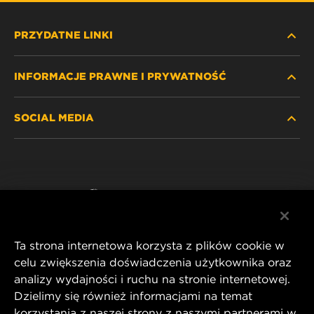
PRZYDATNE LINKI
INFORMACJE PRAWNE I PRYWATNOŚĆ
ZNAJDŹ FILTR
SOCIAL MEDIA
GDZIE KUPIĆ
POLITYKA PRYWATNOŚCI
WIX INSTITUTE
NOTA PRAWNA
Facebook
KONTAKT
IMPRINT
YouTube
Ta strona internetowa korzysta z plików cookie w
celu zwiększenia doświadczenia użytkownika oraz
analizy wydajności i ruchu na stronie internetowej.
MANN+HUMMEL FT Poland
Dzielimy się również informacjami na temat
ul. Wrocławska 145,
korzystania z naszej strony z naszymi partnerami w