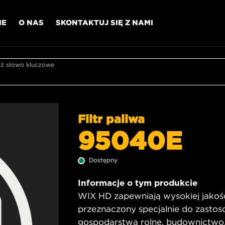
IE
O NAS
SKONTAKTUJ SIĘ Z NAMI
 słowo kluczowe
Filtr paliwa
95040E
Dostępny
Informacje o tym produkcie
WIX HD zapewniają wysokiej jakośc
przeznaczony specjalnie do zastoso
gospodarstwa rolne, budownictwo, 