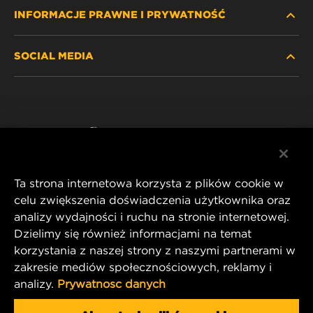
INFORMACJE PRAWNE I PRYWATNOŚĆ
ZNAJDŹ FILTR
SOCIAL MEDIA
GDZIE KUPIĆ
POLITYKA PRYWATNOŚCI
WIX INSTITUTE
NOTA PRAWNA
Facebook
KONTAKT
IMPRINT
YouTube
Ta strona internetowa korzysta z plików cookie w
celu zwiększenia doświadczenia użytkownika oraz
analizy wydajności i ruchu na stronie internetowej.
MANN+HUMMEL FT Poland
Dzielimy się również informacjami na temat
ul. Wrocławska 145,
korzystania z naszej strony z naszymi partnerami w
63-800 GOSTYŃ, POLAND
zakresie mediów społecznościowych, reklamy i
Tel. +48 65 572 89 00
analizy.
Prywatnosc danych
E-mail:
info@mann-hummel.com
CAREER