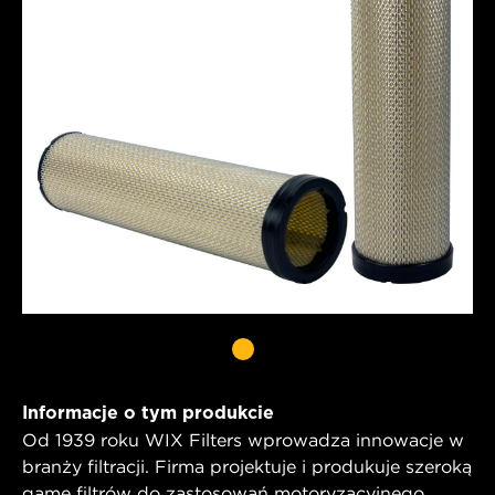
Informacje o tym produkcie
Od 1939 roku WIX Filters wprowadza innowacje w
branży filtracji. Firma projektuje i produkuje szeroką
gamę filtrów do zastosowań motoryzacyjnego,