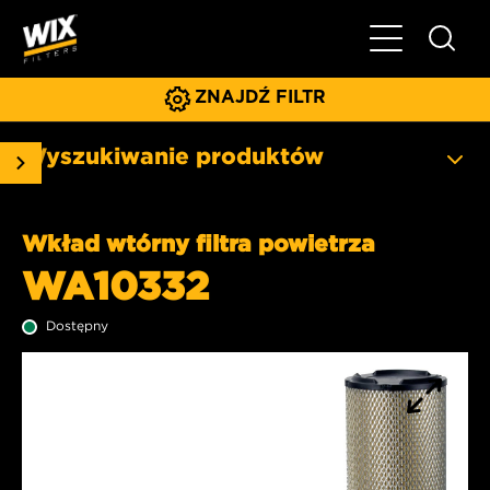
Pokaż/ukryj 
ZNAJDŹ FILTR
Wyszukiwanie produktów
Wkład wtórny filtra powietrza
WA10332
Dostępny