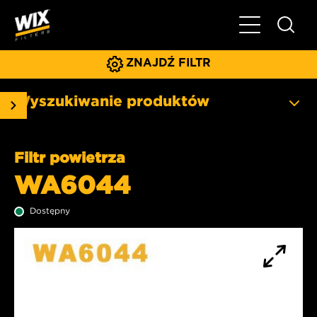
Pokaż/ukryj 
ZNAJDŹ FILTR
Wyszukiwanie produktów
Filtr powietrza
WA6044
Dostępny