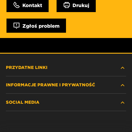
Kontakt
Drukuj
Zgłoś problem
PRZYDATNE LINKI
INFORMACJE PRAWNE I PRYWATNOŚĆ
ZNAJDŹ FILTR
SOCIAL MEDIA
GDZIE KUPIĆ
POLITYKA PRYWATNOŚCI
WIX INSTITUTE
NOTA PRAWNA
Facebook