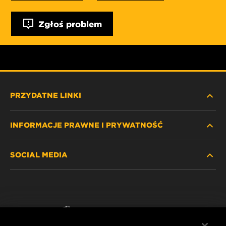
Zgłoś problem
PRZYDATNE LINKI
INFORMACJE PRAWNE I PRYWATNOŚĆ
ZNAJDŹ FILTR
SOCIAL MEDIA
GDZIE KUPIĆ
POLITYKA PRYWATNOŚCI
WIX INSTITUTE
NOTA PRAWNA
Facebook
KONTAKT
IMPRINT
YouTube