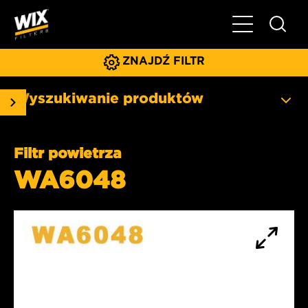
Pokaż/ukryj 
ZNAJDŹ FILTR
Wyszukiwanie produktów
Filtr powietrza
WA6048