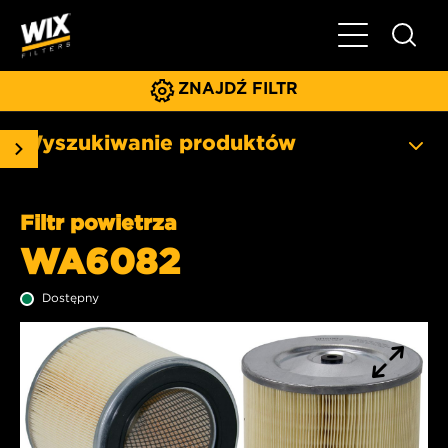
Pokaż/ukryj 
ZNAJDŹ FILTR
Wyszukiwanie produktów
Filtr powietrza
WA6082
Dostępny