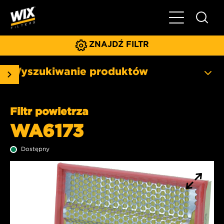
Pokaż/ukryj 
ZNAJDŹ FILTR
Wyszukiwanie produktów
Filtr powietrza
WA6173
Dostępny