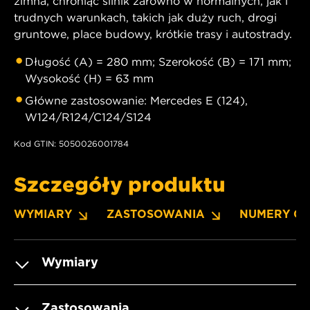
zimna, chroniąc silnik zarówno w normalnych, jak i
trudnych warunkach, takich jak duży ruch, drogi
gruntowe, place budowy, krótkie trasy i autostrady.
Długość (A) = 280 mm; Szerokość (B) = 171 mm;
Wysokość (H) = 63 mm
Główne zastosowanie: Mercedes E (124),
W124/R124/C124/S124
Kod GTIN: 5050026001784
Szczegóły produktu
WYMIARY
ZASTOSOWANIA
NUMERY O
Wymiary
Zastosowania