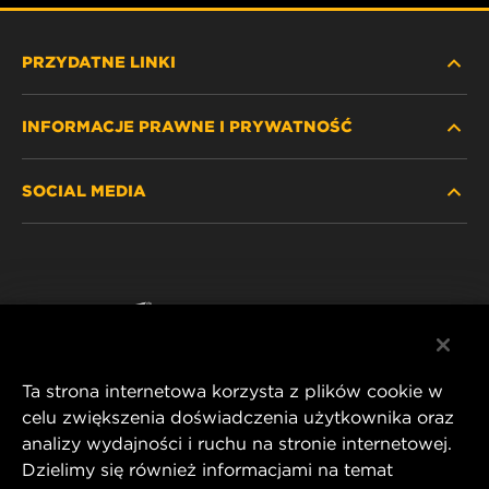
PRZYDATNE LINKI
INFORMACJE PRAWNE I PRYWATNOŚĆ
ZNAJDŹ FILTR
SOCIAL MEDIA
GDZIE KUPIĆ
POLITYKA PRYWATNOŚCI
WIX INSTITUTE
NOTA PRAWNA
Facebook
KONTAKT
IMPRINT
YouTube
Ta strona internetowa korzysta z plików cookie w
celu zwiększenia doświadczenia użytkownika oraz
analizy wydajności i ruchu na stronie internetowej.
MANN+HUMMEL FT Poland
Dzielimy się również informacjami na temat
ul. Wrocławska 145,