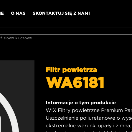
IE
O NAS
SKONTAKTUJ SIĘ Z NAMI
 słowo kluczowe
Filtr powietrza
WA6181
Informacje o tym produkcie
WIX Filtry powietrzne Premium Pane
Uszczelnienie poliuretanowe o wys
ekstremalne warunki upały i zimna,