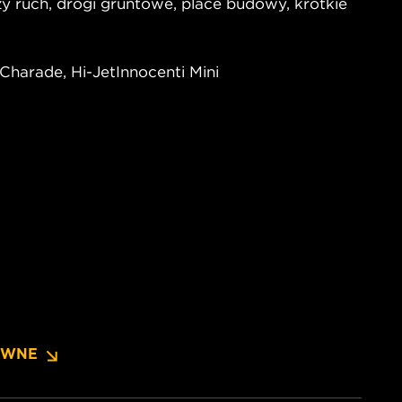
y ruch, drogi gruntowe, place budowy, krótkie
Charade, Hi-JetInnocenti Mini
AWNE