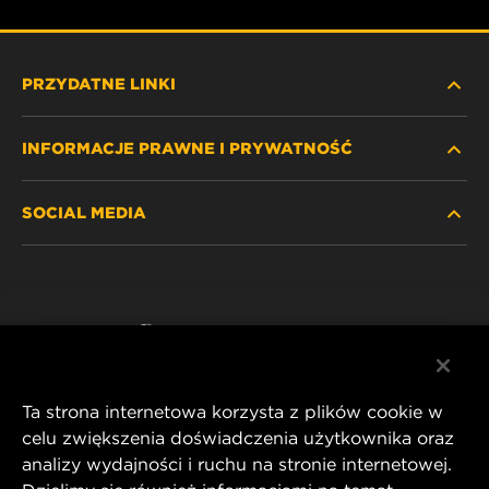
PRZYDATNE LINKI
INFORMACJE PRAWNE I PRYWATNOŚĆ
ZNAJDŹ FILTR
SOCIAL MEDIA
GDZIE KUPIĆ
POLITYKA PRYWATNOŚCI
WIX INSTITUTE
NOTA PRAWNA
Facebook
KONTAKT
IMPRINT
YouTube
Ta strona internetowa korzysta z plików cookie w
celu zwiększenia doświadczenia użytkownika oraz
analizy wydajności i ruchu na stronie internetowej.
MANN+HUMMEL FT Poland