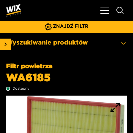
Pokaż/ukryj 
ZNAJDŹ FILTR
Wyszukiwanie produktów
Filtr powietrza
WA6185
Dostępny