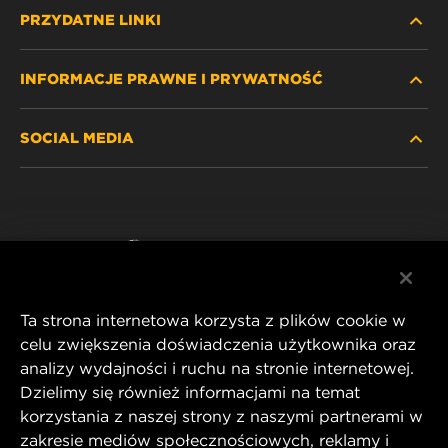
PRZYDATNE LINKI
INFORMACJE PRAWNE I PRYWATNOŚĆ
ZNAJDŹ FILTR
SOCIAL MEDIA
GDZIE KUPIĆ
POLITYKA PRYWATNOŚCI
WIX INSTITUTE
NOTA PRAWNA
Facebook
KONTAKT
IMPRINT
YouTube
Ta strona internetowa korzysta z plików cookie w
celu zwiększenia doświadczenia użytkownika oraz
analizy wydajności i ruchu na stronie internetowej.
MANN+HUMMEL FT Poland
Dzielimy się również informacjami na temat
ul. Wrocławska 145,
korzystania z naszej strony z naszymi partnerami w
63-800 GOSTYŃ, POLAND
zakresie mediów społecznościowych, reklamy i
Tel. +48 65 572 89 00