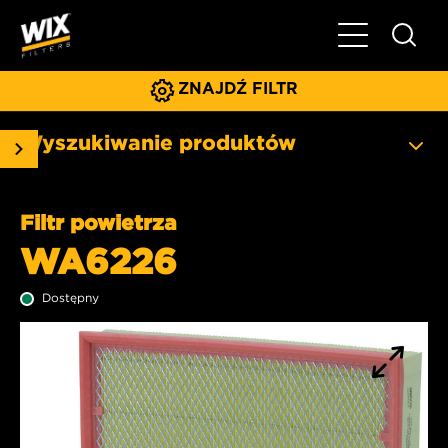
Pokaż/ukryj 
ZNAJDŹ FILTR
Wyszukiwanie produktów
Filtr powietrza
WA6226
Dostępny