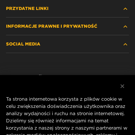
PRZYDATNE LINKI
INFORMACJE PRAWNE I PRYWATNOŚĆ
ZNAJDŹ FILTR
SOCIAL MEDIA
GDZIE KUPIĆ
POLITYKA PRYWATNOŚCI
WIX INSTITUTE
NOTA PRAWNA
Facebook
KONTAKT
IMPRINT
YouTube
Ta strona internetowa korzysta z plików cookie w
celu zwiększenia doświadczenia użytkownika oraz
analizy wydajności i ruchu na stronie internetowej.
MANN+HUMMEL FT Poland
Dzielimy się również informacjami na temat
ul. Wrocławska 145,
korzystania z naszej strony z naszymi partnerami w
63-800 GOSTYŃ, POLAND