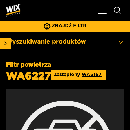
Pokaż/ukryj 
ZNAJDŹ FILTR
Wyszukiwanie produktów
Filtr powietrza
WA6227
Zastąpiony
WA6167