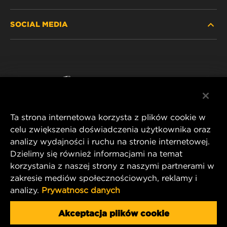
ZNAJDŹ FILTR
SOCIAL MEDIA
GDZIE KUPIĆ
POLITYKA PRYWATNOŚCI
WIX INSTITUTE
NOTA PRAWNA
Facebook
KONTAKT
IMPRINT
YouTube
Ta strona internetowa korzysta z plików cookie w
celu zwiększenia doświadczenia użytkownika oraz
analizy wydajności i ruchu na stronie internetowej.
MANN+HUMMEL FT Poland
Dzielimy się również informacjami na temat
ul. Wrocławska 145,
korzystania z naszej strony z naszymi partnerami w
63-800 GOSTYŃ, POLAND
zakresie mediów społecznościowych, reklamy i
Tel. +48 65 572 89 00
analizy.
Prywatnosc danych
E-mail:
info@mann-hummel.com
CAREER
Akceptacja plików cookie
MANN+HUMMEL GROUP