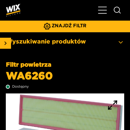
Pokaż/ukryj 
ZNAJDŹ FILTR
Wyszukiwanie produktów
Filtr powietrza
WA6260
Dostępny