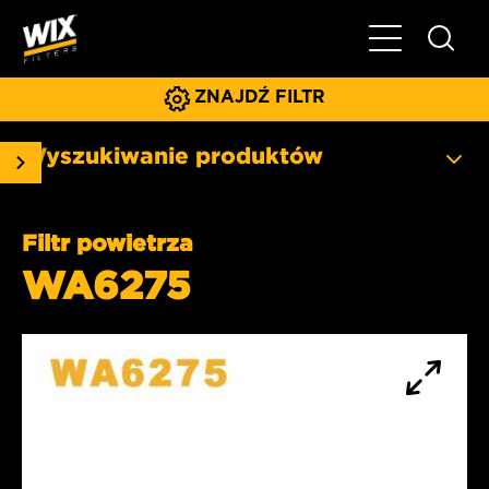
Pokaż/ukryj 
ZNAJDŹ FILTR
Wyszukiwanie produktów
Filtr powietrza
WA6275