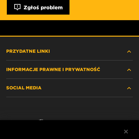
Zgłoś problem
PRZYDATNE LINKI
INFORMACJE PRAWNE I PRYWATNOŚĆ
ZNAJDŹ FILTR
SOCIAL MEDIA
GDZIE KUPIĆ
POLITYKA PRYWATNOŚCI
WIX INSTITUTE
NOTA PRAWNA
Facebook
KONTAKT
IMPRINT
YouTube