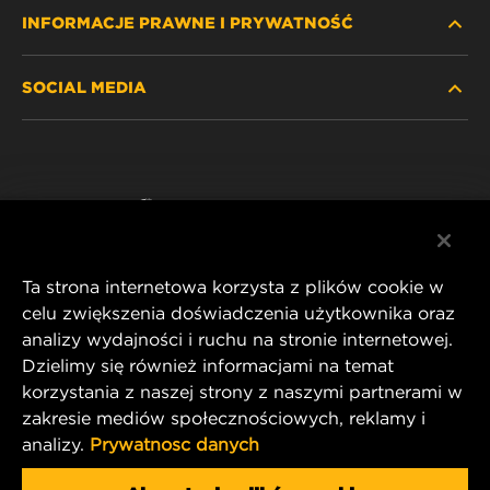
INFORMACJE PRAWNE I PRYWATNOŚĆ
ZNAJDŹ FILTR
SOCIAL MEDIA
GDZIE KUPIĆ
POLITYKA PRYWATNOŚCI
WIX INSTITUTE
NOTA PRAWNA
Facebook
KONTAKT
IMPRINT
YouTube
Ta strona internetowa korzysta z plików cookie w
celu zwiększenia doświadczenia użytkownika oraz
analizy wydajności i ruchu na stronie internetowej.
MANN+HUMMEL FT Poland
Dzielimy się również informacjami na temat
ul. Wrocławska 145,
korzystania z naszej strony z naszymi partnerami w
63-800 GOSTYŃ, POLAND
zakresie mediów społecznościowych, reklamy i
Tel. +48 65 572 89 00
analizy.
Prywatnosc danych
E-mail:
info@mann-hummel.com
CAREER