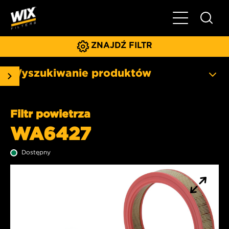
Pokaż/ukryj 
ZNAJDŹ FILTR
Wyszukiwanie produktów
Filtr powietrza
WA6427
Dostępny