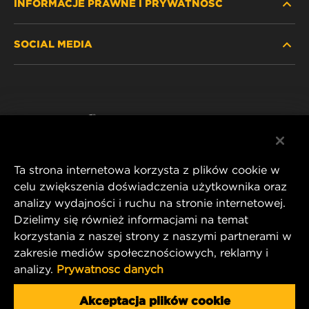
INFORMACJE PRAWNE I PRYWATNOŚĆ
ZNAJDŹ FILTR
SOCIAL MEDIA
GDZIE KUPIĆ
POLITYKA PRYWATNOŚCI
WIX INSTITUTE
NOTA PRAWNA
Facebook
KONTAKT
IMPRINT
YouTube
Ta strona internetowa korzysta z plików cookie w
celu zwiększenia doświadczenia użytkownika oraz
analizy wydajności i ruchu na stronie internetowej.
MANN+HUMMEL FT Poland
Dzielimy się również informacjami na temat
ul. Wrocławska 145,
korzystania z naszej strony z naszymi partnerami w
63-800 GOSTYŃ, POLAND
zakresie mediów społecznościowych, reklamy i
Tel. +48 65 572 89 00
analizy.
Prywatnosc danych
E-mail:
info@mann-hummel.com
CAREER
Akceptacja plików cookie