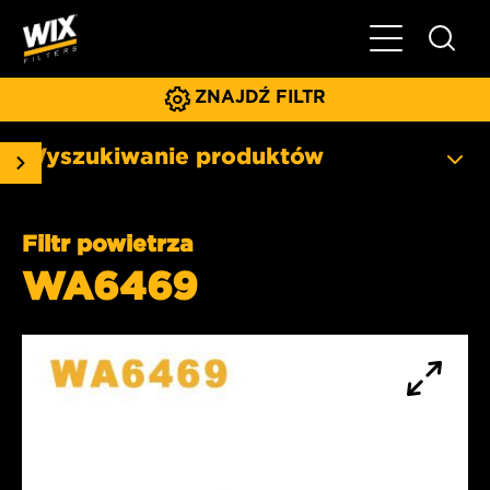
Pokaż/ukryj 
ZNAJDŹ FILTR
Wyszukiwanie produktów
Filtr powietrza
WA6469