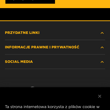
PRZYDATNE LINKI
INFORMACJE PRAWNE I PRYWATNOŚĆ
ZNAJDŹ FILTR
SOCIAL MEDIA
GDZIE KUPIĆ
POLITYKA PRYWATNOŚCI
WIX INSTITUTE
NOTA PRAWNA
Facebook
KONTAKT
IMPRINT
YouTube
Ta strona internetowa korzysta z plików cookie w