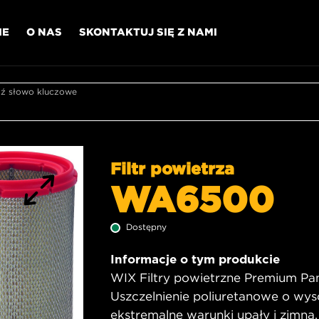
IE
O NAS
SKONTAKTUJ SIĘ Z NAMI
 słowo kluczowe
Filtr powietrza
WA6500
Dostępny
Informacje o tym produkcie
WIX Filtry powietrzne Premium Pane
Uszczelnienie poliuretanowe o wys
ekstremalne warunki upały i zimna,