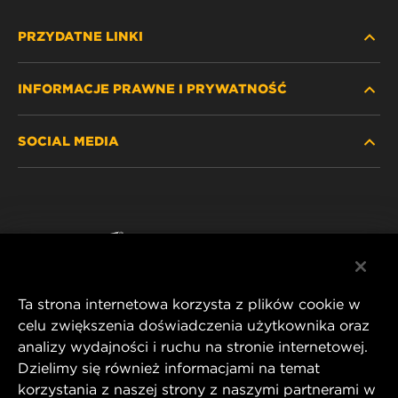
PRZYDATNE LINKI
INFORMACJE PRAWNE I PRYWATNOŚĆ
ZNAJDŹ FILTR
SOCIAL MEDIA
GDZIE KUPIĆ
POLITYKA PRYWATNOŚCI
WIX INSTITUTE
NOTA PRAWNA
Facebook
KONTAKT
IMPRINT
YouTube
Ta strona internetowa korzysta z plików cookie w
celu zwiększenia doświadczenia użytkownika oraz
analizy wydajności i ruchu na stronie internetowej.
MANN+HUMMEL FT Poland
Dzielimy się również informacjami na temat
ul. Wrocławska 145,
korzystania z naszej strony z naszymi partnerami w
63-800 GOSTYŃ, POLAND