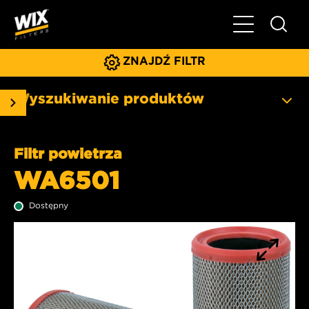
Pokaż/ukryj 
ZNAJDŹ FILTR
Wyszukiwanie produktów
Filtr powietrza
WA6501
Dostępny