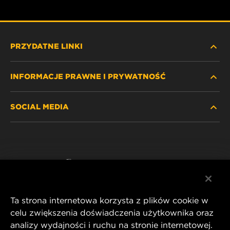
PRZYDATNE LINKI
INFORMACJE PRAWNE I PRYWATNOŚĆ
ZNAJDŹ FILTR
SOCIAL MEDIA
GDZIE KUPIĆ
POLITYKA PRYWATNOŚCI
WIX INSTITUTE
NOTA PRAWNA
Facebook
KONTAKT
IMPRINT
YouTube
Ta strona internetowa korzysta z plików cookie w
celu zwiększenia doświadczenia użytkownika oraz
analizy wydajności i ruchu na stronie internetowej.
MANN+HUMMEL FT Poland