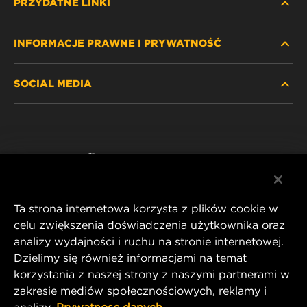
PRZYDATNE LINKI
INFORMACJE PRAWNE I PRYWATNOŚĆ
ZNAJDŹ FILTR
SOCIAL MEDIA
GDZIE KUPIĆ
POLITYKA PRYWATNOŚCI
WIX INSTITUTE
NOTA PRAWNA
Facebook
KONTAKT
IMPRINT
YouTube
Ta strona internetowa korzysta z plików cookie w
celu zwiększenia doświadczenia użytkownika oraz
analizy wydajności i ruchu na stronie internetowej.
MANN+HUMMEL FT Poland
Dzielimy się również informacjami na temat
ul. Wrocławska 145,
korzystania z naszej strony z naszymi partnerami w
63-800 GOSTYŃ, POLAND
zakresie mediów społecznościowych, reklamy i
Tel. +48 65 572 89 00