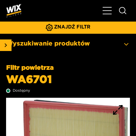
Pokaż/ukryj 
ZNAJDŹ FILTR
Wyszukiwanie produktów
Filtr powietrza
WA6701
Dostępny