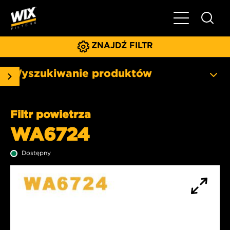
Pokaż/ukryj 
ZNAJDŹ FILTR
Wyszukiwanie produktów
Filtr powietrza
WA6724
Dostępny