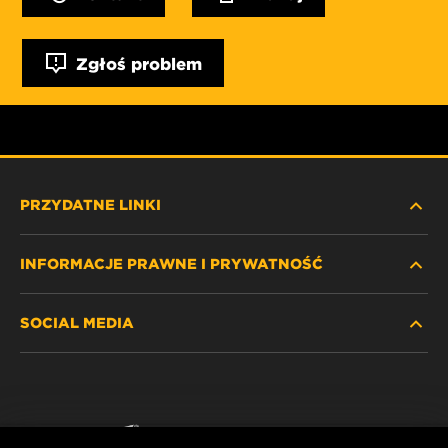
Zgłoś problem
PRZYDATNE LINKI
INFORMACJE PRAWNE I PRYWATNOŚĆ
ZNAJDŹ FILTR
SOCIAL MEDIA
GDZIE KUPIĆ
POLITYKA PRYWATNOŚCI
WIX INSTITUTE
NOTA PRAWNA
Facebook
KONTAKT
IMPRINT