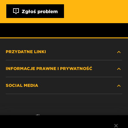
Zgłoś problem
PRZYDATNE LINKI
INFORMACJE PRAWNE I PRYWATNOŚĆ
ZNAJDŹ FILTR
SOCIAL MEDIA
GDZIE KUPIĆ
POLITYKA PRYWATNOŚCI
WIX INSTITUTE
NOTA PRAWNA
Facebook
KONTAKT
IMPRINT
YouTube