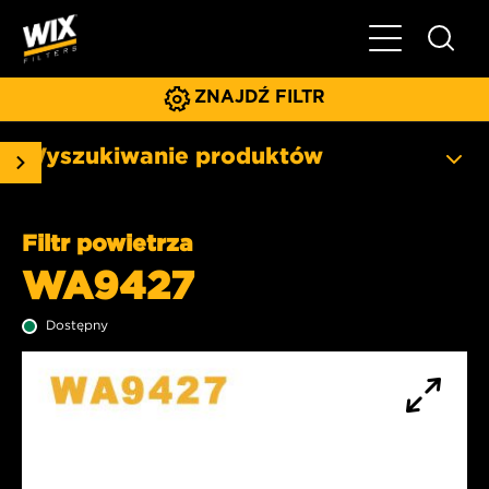
Pokaż/ukryj 
ZNAJDŹ FILTR
Wyszukiwanie produktów
Filtr powietrza
WA9427
Dostępny