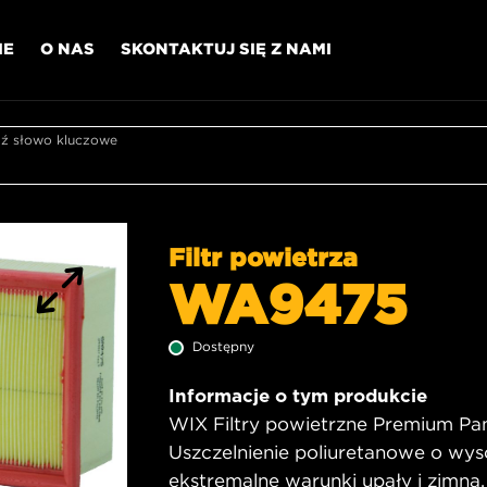
IE
O NAS
SKONTAKTUJ SIĘ Z NAMI
 słowo kluczowe
Filtr powietrza
WA9475
Dostępny
Informacje o tym produkcie
WIX Filtry powietrzne Premium Pane
Uszczelnienie poliuretanowe o wys
ekstremalne warunki upały i zimna,