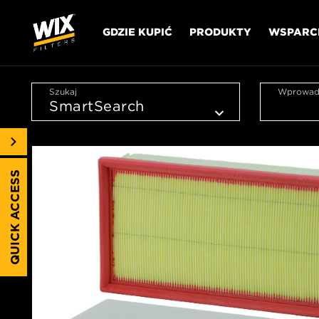
GDZIE KUPIĆ
PRODUKTY
WSPARC
Szukaj
Wprowadź
QUICK ACCESS