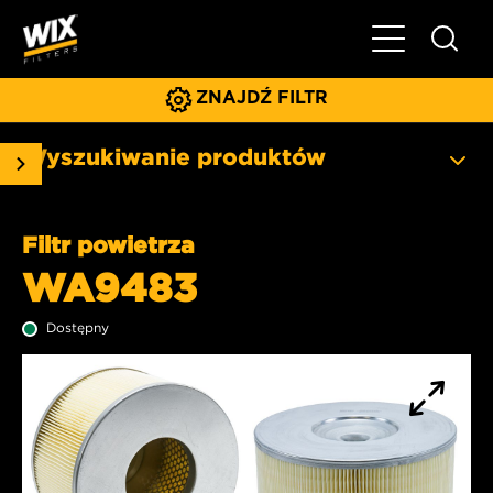
Pokaż/ukryj 
ZNAJDŹ FILTR
Wyszukiwanie produktów
Filtr powietrza
WA9483
Dostępny