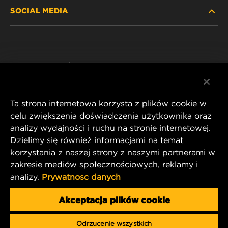
SOCIAL MEDIA
GDZIE KUPIĆ
POLITYKA PRYWATNOŚCI
WIX INSTITUTE
NOTA PRAWNA
Facebook
KONTAKT
IMPRINT
YouTube
Ta strona internetowa korzysta z plików cookie w
celu zwiększenia doświadczenia użytkownika oraz
analizy wydajności i ruchu na stronie internetowej.
MANN+HUMMEL FT Poland
Dzielimy się również informacjami na temat
ul. Wrocławska 145,
korzystania z naszej strony z naszymi partnerami w
63-800 GOSTYŃ, POLAND
zakresie mediów społecznościowych, reklamy i
Tel. +48 65 572 89 00
analizy.
Prywatnosc danych
E-mail:
info@mann-hummel.com
CAREER
Akceptacja plików cookie
MANN+HUMMEL GROUP
Odrzucenie wszystkich