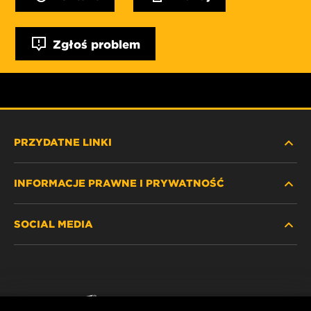
Zgłoś problem
PRZYDATNE LINKI
INFORMACJE PRAWNE I PRYWATNOŚĆ
ZNAJDŹ FILTR
SOCIAL MEDIA
GDZIE KUPIĆ
POLITYKA PRYWATNOŚCI
WIX INSTITUTE
NOTA PRAWNA
Facebook
KONTAKT
IMPRINT