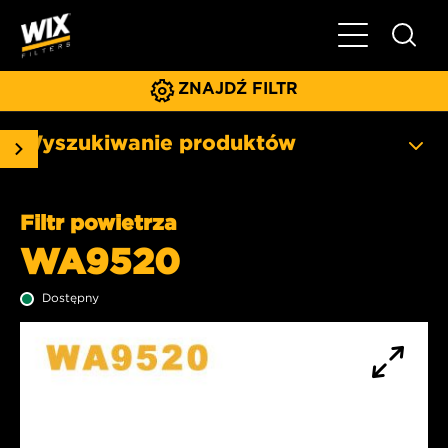
Pokaż/ukryj 
ZNAJDŹ FILTR
Wyszukiwanie produktów
Filtr powietrza
WA9520
Dostępny