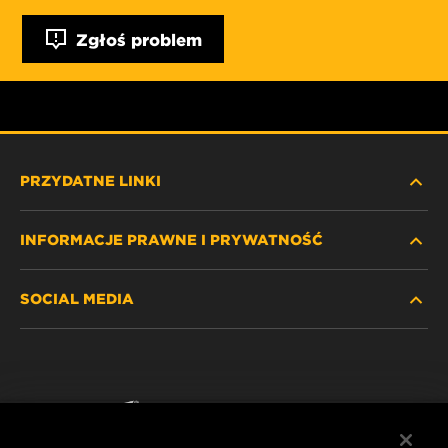
Zgłoś problem
PRZYDATNE LINKI
INFORMACJE PRAWNE I PRYWATNOŚĆ
ZNAJDŹ FILTR
SOCIAL MEDIA
GDZIE KUPIĆ
POLITYKA PRYWATNOŚCI
WIX INSTITUTE
NOTA PRAWNA
Facebook
KONTAKT
IMPRINT
YouTube