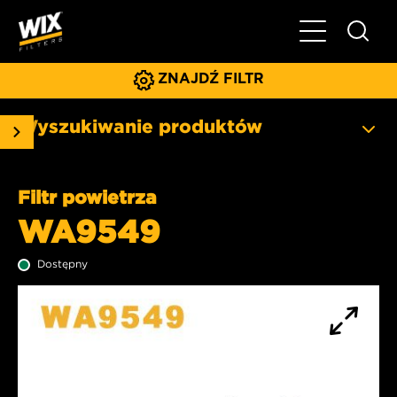
Pokaż/ukryj 
ZNAJDŹ FILTR
Wyszukiwanie produktów
Filtr powietrza
WA9549
Dostępny