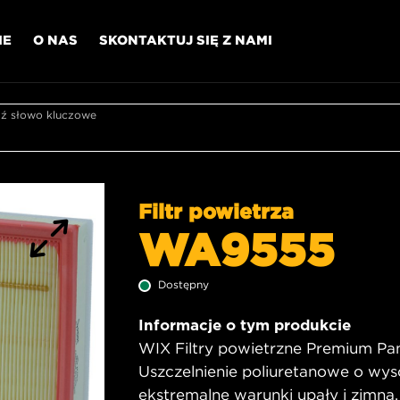
IE
O NAS
SKONTAKTUJ SIĘ Z NAMI
 słowo kluczowe
Filtr powietrza
WA9555
Dostępny
Informacje o tym produkcie
WIX Filtry powietrzne Premium Pane
Uszczelnienie poliuretanowe o wys
ekstremalne warunki upały i zimna,