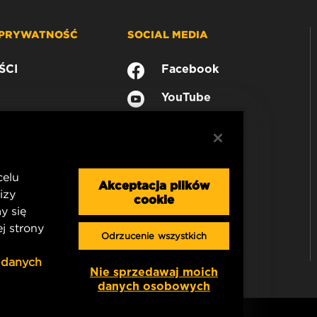
 PRYWATNOŚĆ
SOCIAL MEDIA
ŚCI
Facebook
YouTube
celu
Akceptacja plików
izy
cookie
y się
j strony
Odrzucenie wszystkich
 danych
Nie sprzedawaj moich
danych osobowych