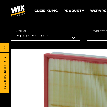
GDZIE KUPIĆ
PRODUKTY
WSPARC
Szukaj
Wprowadź
QUICK ACCESS