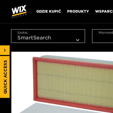
GDZIE KUPIĆ
PRODUKTY
WSPARC
Szukaj
Wprowadź
QUICK ACCESS