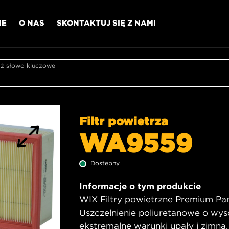
IE
O NAS
SKONTAKTUJ SIĘ Z NAMI
 słowo kluczowe
Filtr powietrza
WA9559
Dostępny
Informacje o tym produkcie
WIX Filtry powietrzne Premium Pane
Uszczelnienie poliuretanowe o wys
ekstremalne warunki upały i zimna,