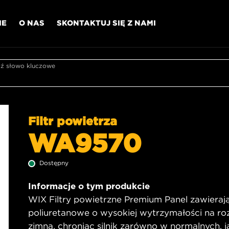
IE
O NAS
SKONTAKTUJ SIĘ Z NAMI
 słowo kluczowe
Filtr powietrza
WA9570
Dostępny
Informacje o tym produkcie
WIX Filtry powietrzne Premium Panel zawierają 
poliuretanowe o wysokiej wytrzymałości na ro
zimna, chroniąc silnik zarówno w normalnych, j