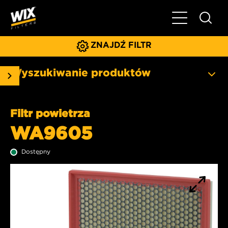
Pokaż/ukryj 
ZNAJDŹ FILTR
Wyszukiwanie produktów
Filtr powietrza
WA9605
Dostępny