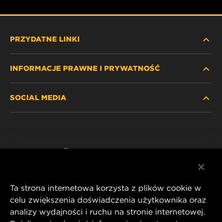
PRZYDATNE LINKI
INFORMACJE PRAWNE I PRYWATNOŚĆ
ZNAJDŹ FILTR
SOCIAL MEDIA
GDZIE KUPIĆ
POLITYKA PRYWATNOŚCI
WIX INSTITUTE
NOTA PRAWNA
Facebook
KONTAKT
IMPRINT
YouTube
Ta strona internetowa korzysta z plików cookie w
celu zwiększenia doświadczenia użytkownika oraz
analizy wydajności i ruchu na stronie internetowej.
MANN+HUMMEL FT Poland