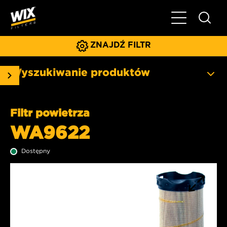
Pokaż/ukryj 
ZNAJDŹ FILTR
Wyszukiwanie produktów
Filtr powietrza
WA9622
Dostępny