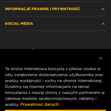
INFORMACJE PRAWNE I PRYWATNOŚĆ
ZNAJDŹ FILTR
SOCIAL MEDIA
GDZIE KUPIĆ
POLITYKA PRYWATNOŚCI
WIX INSTITUTE
NOTA PRAWNA
Facebook
KONTAKT
IMPRINT
YouTube
Ta strona internetowa korzysta z plików cookie w
celu zwiększenia doświadczenia użytkownika oraz
analizy wydajności i ruchu na stronie internetowej.
MANN+HUMMEL FT Poland
Dzielimy się również informacjami na temat
ul. Wrocławska 145,
korzystania z naszej strony z naszymi partnerami w
63-800 GOSTYŃ, POLAND
zakresie mediów społecznościowych, reklamy i
Tel. +48 65 572 89 00
analizy.
Prywatnosc danych
E-mail:
info@mann-hummel.com