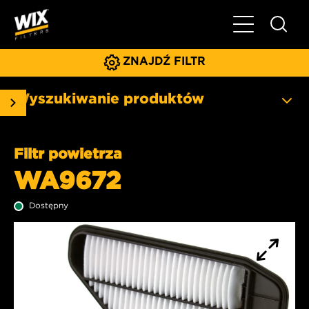
Pokaż/ukryj 
ZNAJDŹ FILTR
Wyszukiwanie produktów
Filtr powietrza
WA9672
Dostępny