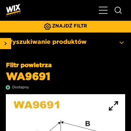
Pokaż/ukryj 
ZNAJDŹ FILTR
Wyszukiwanie produktów
Filtr powietrza
WA9691
Dostępny