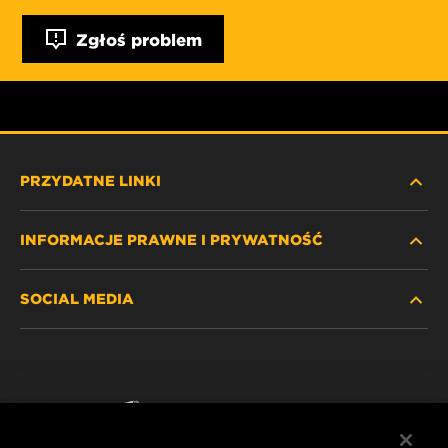
Zgłoś problem
PRZYDATNE LINKI
INFORMACJE PRAWNE I PRYWATNOŚĆ
ZNAJDŹ FILTR
SOCIAL MEDIA
GDZIE KUPIĆ
POLITYKA PRYWATNOŚCI
WIX INSTITUTE
NOTA PRAWNA
Facebook
KONTAKT
IMPRINT
YouTube