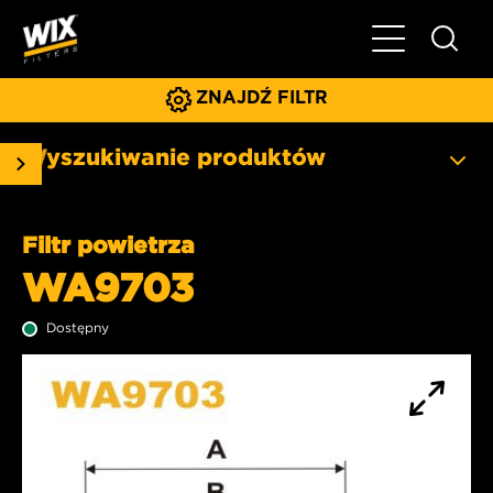
Pokaż/ukryj 
ZNAJDŹ FILTR
Wyszukiwanie produktów
Filtr powietrza
WA9703
Dostępny