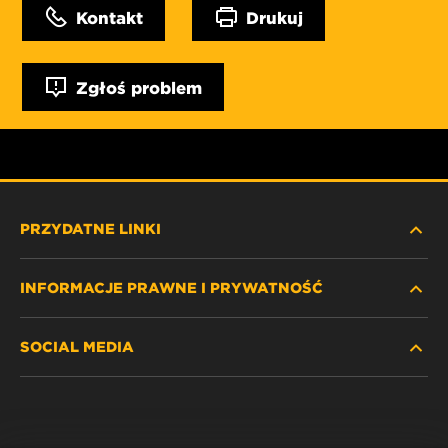
Kontakt
Drukuj
Zgłoś problem
PRZYDATNE LINKI
INFORMACJE PRAWNE I PRYWATNOŚĆ
ZNAJDŹ FILTR
SOCIAL MEDIA
GDZIE KUPIĆ
POLITYKA PRYWATNOŚCI
WIX INSTITUTE
NOTA PRAWNA
Facebook