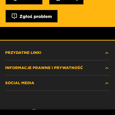
Zgłoś problem
PRZYDATNE LINKI
INFORMACJE PRAWNE I PRYWATNOŚĆ
ZNAJDŹ FILTR
SOCIAL MEDIA
GDZIE KUPIĆ
POLITYKA PRYWATNOŚCI
WIX INSTITUTE
NOTA PRAWNA
Facebook
KONTAKT
IMPRINT