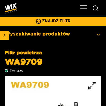
Pokaż/ukryj 
ZNAJDŹ FILTR
Wyszukiwanie produktów
Filtr powietrza
WA9709
Dostępny