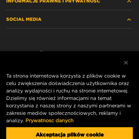
INFORMACJE PRAWNE I PRYWATNOŚĆ
ZNAJDŹ FILTR
SOCIAL MEDIA
GDZIE KUPIĆ
POLITYKA PRYWATNOŚCI
WIX INSTITUTE
NOTA PRAWNA
Facebook
KONTAKT
IMPRINT
YouTube
Ta strona internetowa korzysta z plików cookie w
celu zwiększenia doświadczenia użytkownika oraz
analizy wydajności i ruchu na stronie internetowej.
MANN+HUMMEL FT Poland
Dzielimy się również informacjami na temat
ul. Wrocławska 145,
korzystania z naszej strony z naszymi partnerami w
63-800 GOSTYŃ, POLAND
zakresie mediów społecznościowych, reklamy i
Tel. +48 65 572 89 00
analizy.
Prywatnosc danych
E-mail:
info@mann-hummel.com
CAREER
Akceptacja plików cookie
MANN+HUMMEL GROUP