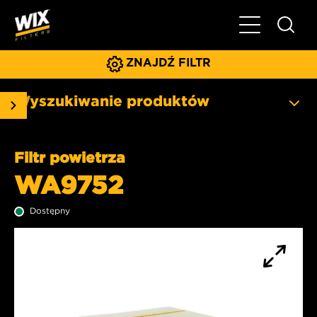
Pokaż/ukryj 
ZNAJDŹ FILTR
Wyszukiwanie produktów
Filtr powietrza
WA9752
Dostępny