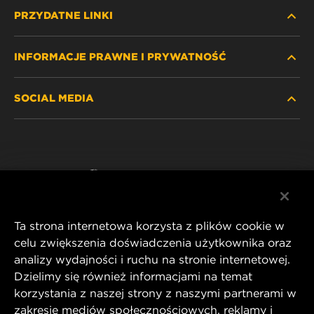
PRZYDATNE LINKI
INFORMACJE PRAWNE I PRYWATNOŚĆ
ZNAJDŹ FILTR
SOCIAL MEDIA
GDZIE KUPIĆ
POLITYKA PRYWATNOŚCI
WIX INSTITUTE
NOTA PRAWNA
Facebook
KONTAKT
IMPRINT
YouTube
Ta strona internetowa korzysta z plików cookie w
celu zwiększenia doświadczenia użytkownika oraz
analizy wydajności i ruchu na stronie internetowej.
MANN+HUMMEL FT Poland
Dzielimy się również informacjami na temat
ul. Wrocławska 145,
korzystania z naszej strony z naszymi partnerami w
63-800 GOSTYŃ, POLAND
zakresie mediów społecznościowych, reklamy i