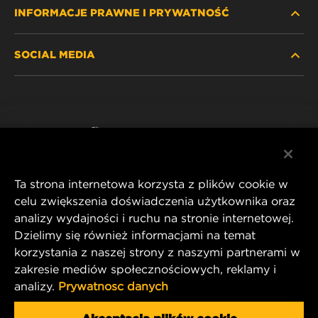
INFORMACJE PRAWNE I PRYWATNOŚĆ
ZNAJDŹ FILTR
SOCIAL MEDIA
GDZIE KUPIĆ
POLITYKA PRYWATNOŚCI
WIX INSTITUTE
NOTA PRAWNA
Facebook
KONTAKT
IMPRINT
YouTube
Ta strona internetowa korzysta z plików cookie w
celu zwiększenia doświadczenia użytkownika oraz
analizy wydajności i ruchu na stronie internetowej.
MANN+HUMMEL FT Poland
Dzielimy się również informacjami na temat
ul. Wrocławska 145,
korzystania z naszej strony z naszymi partnerami w
63-800 GOSTYŃ, POLAND
zakresie mediów społecznościowych, reklamy i
Tel. +48 65 572 89 00
analizy.
Prywatnosc danych
E-mail:
info@mann-hummel.com
CAREER