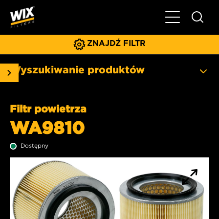
Pokaż/ukryj 
ZNAJDŹ FILTR
Wyszukiwanie produktów
Filtr powietrza
WA9810
Dostępny