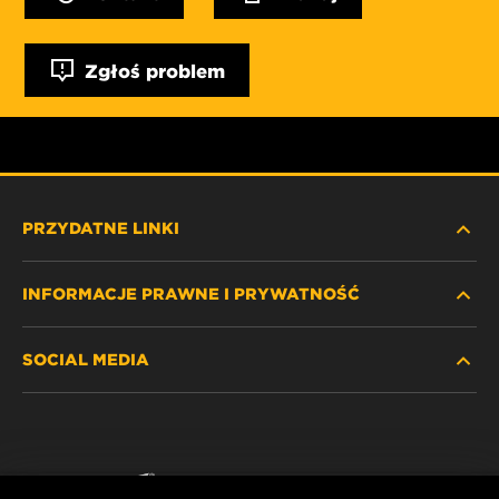
Zgłoś problem
PRZYDATNE LINKI
INFORMACJE PRAWNE I PRYWATNOŚĆ
ZNAJDŹ FILTR
SOCIAL MEDIA
GDZIE KUPIĆ
POLITYKA PRYWATNOŚCI
WIX INSTITUTE
NOTA PRAWNA
Facebook
KONTAKT
IMPRINT