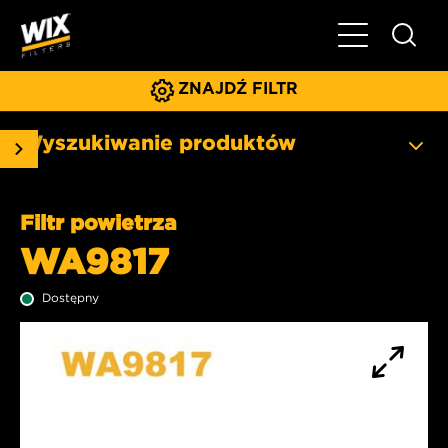
Pokaż/ukryj 
ZNAJDŹ FILTR
Wyszukiwanie produktów
Filtr powietrza
WA9817
Dostępny