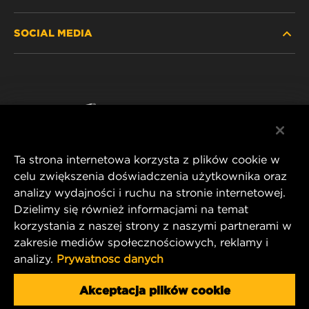
ZNAJDŹ FILTR
SOCIAL MEDIA
GDZIE KUPIĆ
POLITYKA PRYWATNOŚCI
WIX INSTITUTE
NOTA PRAWNA
Facebook
KONTAKT
IMPRINT
YouTube
Ta strona internetowa korzysta z plików cookie w
celu zwiększenia doświadczenia użytkownika oraz
analizy wydajności i ruchu na stronie internetowej.
MANN+HUMMEL FT Poland
Dzielimy się również informacjami na temat
ul. Wrocławska 145,
korzystania z naszej strony z naszymi partnerami w
63-800 GOSTYŃ, POLAND
zakresie mediów społecznościowych, reklamy i
Tel. +48 65 572 89 00
analizy.
Prywatnosc danych
E-mail:
info@mann-hummel.com
CAREER
Akceptacja plików cookie
MANN+HUMMEL GROUP