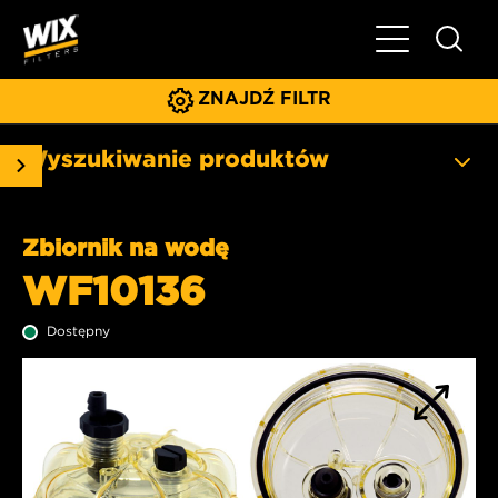
Pokaż/ukryj 
ZNAJDŹ FILTR
Wyszukiwanie produktów
Zbiornik na wodę
WF10136
Dostępny