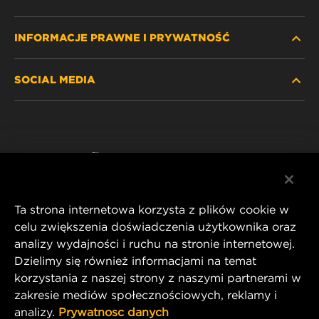
INFORMACJE PRAWNE I PRYWATNOŚĆ
ZNAJDŹ FILTR
SOCIAL MEDIA
GDZIE KUPIĆ
POLITYKA PRYWATNOŚCI
WIX INSTITUTE
NOTA PRAWNA
Facebook
KONTAKT
IMPRINT
YouTube
Ta strona internetowa korzysta z plików cookie w
celu zwiększenia doświadczenia użytkownika oraz
analizy wydajności i ruchu na stronie internetowej.
MANN+HUMMEL FT Poland
Dzielimy się również informacjami na temat
ul. Wrocławska 145,
korzystania z naszej strony z naszymi partnerami w
63-800 GOSTYŃ, POLAND
zakresie mediów społecznościowych, reklamy i
Tel. +48 65 572 89 00
analizy.
Prywatnosc danych
E-mail:
info@mann-hummel.com