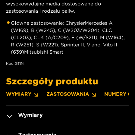
wysokowydajne media dostosowane do
zastosowania i rodzaju paliw.
Główne zastosowanie: ChryslerMercedes A
(W169), B (W245), C (W203/W204), CLC
(CL203), CLK (A/C209), E (W/S211), M (W164),
R (W251), S (W221), Sprinter II, Viano, Vito II
(639)Mitsubishi Smart
Kod GTIN:
Szczegóły produktu
WYMIARY
ZASTOSOWANIA
NUMERY O
Wymiary
Zastosowania