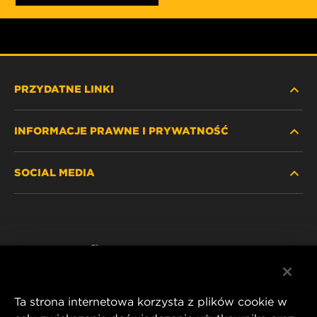
PRZYDATNE LINKI
INFORMACJE PRAWNE I PRYWATNOŚĆ
ZNAJDŹ FILTR
SOCIAL MEDIA
GDZIE KUPIĆ
POLITYKA PRYWATNOŚCI
WIX INSTITUTE
NOTA PRAWNA
Facebook
KONTAKT
IMPRINT
YouTube
Ta strona internetowa korzysta z plików cookie w