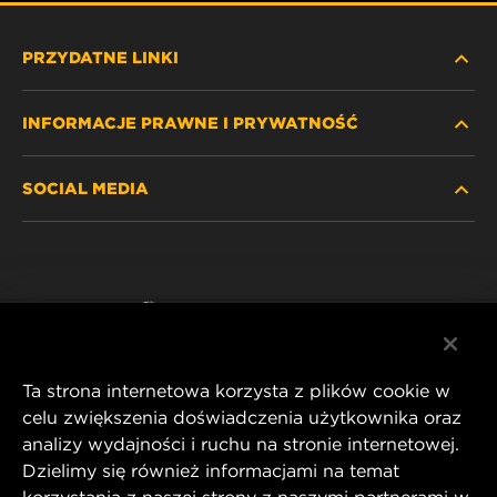
PRZYDATNE LINKI
INFORMACJE PRAWNE I PRYWATNOŚĆ
ZNAJDŹ FILTR
SOCIAL MEDIA
GDZIE KUPIĆ
POLITYKA PRYWATNOŚCI
WIX INSTITUTE
NOTA PRAWNA
Facebook
KONTAKT
IMPRINT
YouTube
Ta strona internetowa korzysta z plików cookie w
celu zwiększenia doświadczenia użytkownika oraz
analizy wydajności i ruchu na stronie internetowej.
MANN+HUMMEL FT Poland
Dzielimy się również informacjami na temat
ul. Wrocławska 145,