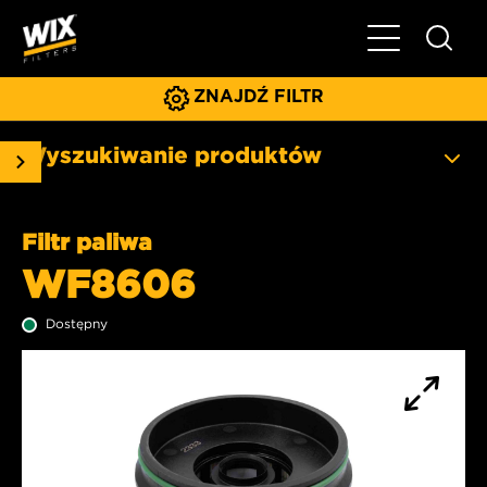
Pokaż/ukryj 
ZNAJDŹ FILTR
Wyszukiwanie produktów
Filtr paliwa
WF8606
Dostępny